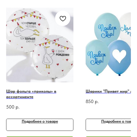
Шар фольга «приколы» в
Шарики "Привет мир" ма
ассортименте
850
р.
500
р.
Подробнее o товаре
Подробнее o товар