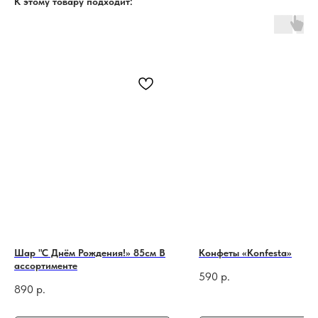
К этому товару подходит:
Шар "С Днём Рождения!» 85см В
Конфеты «Konfesta»
ассортименте
590
р.
890
р.