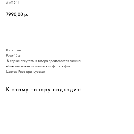
#wП641
7990,00
р.
Добавить в корзину
В составе:
Роза-15шт
•В случае отсутствия товара предлагается замена
•Упаковка может отличаться от фотографии
Цветок: Роза французская
К этому товару подходит: