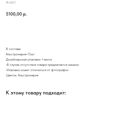
#мВ61
5100,00
р.
Добавить в корзину
В составе:
Альстромерия-15шт
Дизайнерская упаковка +лента
•В случае отсутствия товара предлагается замена
•Упаковка может отличаться от фотографии
Цветок: Альстромерия
К этому товару подходит: