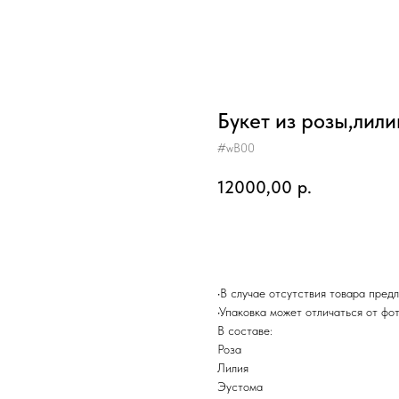
Букет из розы,лил
#wВ00
12000,00
р.
Добавить в корзину
•В случае отсутствия товара пред
•Упаковка может отличаться от фо
В составе:
Роза
Лилия
Эустома