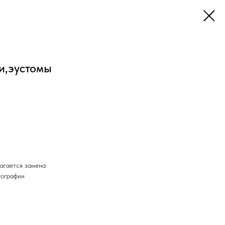
ии,эустомы
лагается замена
тографии