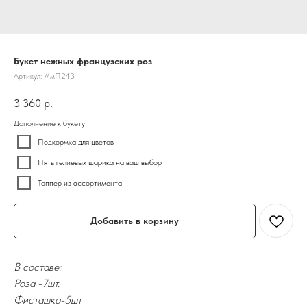
Букет нежных французских роз
Артикул:
#мП243
3 360
р.
Дополнение к букету
Подкормка для цветов
Пять гелиевых шарика на ваш выбор
Топпер из ассортимента
Добавить в корзину
В составе:
Роза -7шт.
Фисташка-5шт