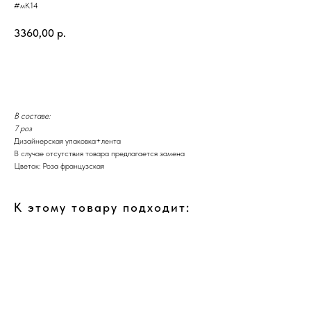
#мК14
3360,00
р.
Добавить в корзину
В составе:
7 роз
Дизайнерская упаковка+лента
В случае отсутствия товара предлагается замена
Цветок: Роза французская
К этому товару подходит: